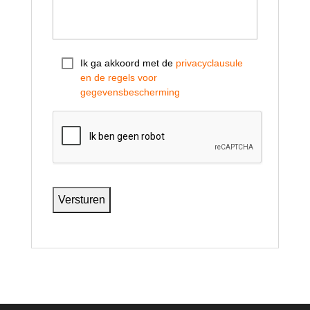
Ik ga akkoord met de
privacyclausule
en de regels voor
gegevensbescherming
C
A
P
T
C
H
Versturen
A